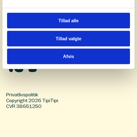
Om TipiTipi
Facebook
Tillad alle
Kontakt
Linkedin
Lejebetingelser
Email
Tillad valgte
Afvis
Privatlivspolitik
Copyright 2026 TipiTipi
CVR 38651250