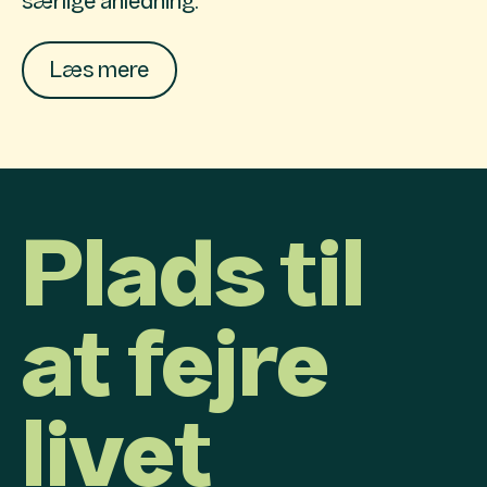
særlige anledning.
Læs mere
Plads til
at fejre
livet