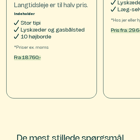
Lyskæde
Langtidsleje er til halv pris.
Læg-sel
Indeholder
*Hos jer eller h
Stor tipi
Lyskæder og gasbålsted
Pris fra. 29.
10 højborde
*Priser ex. moms
Fra 18.760,-
De mest stillede spørgsmål