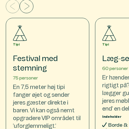
Tipi
Tipi
Festival med
Læg-sel
stemning
60 personer
Er hænder
75 personer
rigtigt på?
En 7,5 meter høj tipi
lægger gu
fanger øjet og sender
jeres møble
jeres gæster direkte i
end' en del
baren. Vi kan også nemt
Indeholder
opgradere VIP området til
Borde &
'uforglemmeligt.'