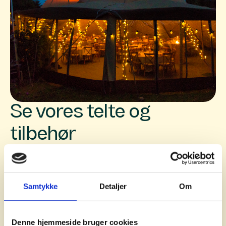
Se vores telte og
tilbehør
Vi har mange forskellige opsætninger, vi kan
lave til jeres fest, men grundteltetene er det
samme. Vi går op i, at vores telte er af høj
Samtykke
Detaljer
Om
kvalitet og gør et indtryk.
Denne hjemmeside bruger cookies